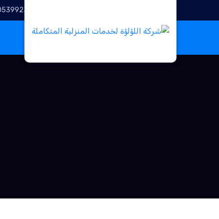
0539923643
Call for help: