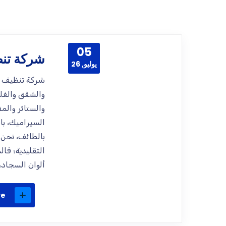
05
شركة تنظ
يوليو, 26
شركة تنظيف با
والشقق والفل
والستائر والم
السيراميك، ب
بالطائف، نحن 
التقليدية؛ فا
ألوان السجاد، و
re