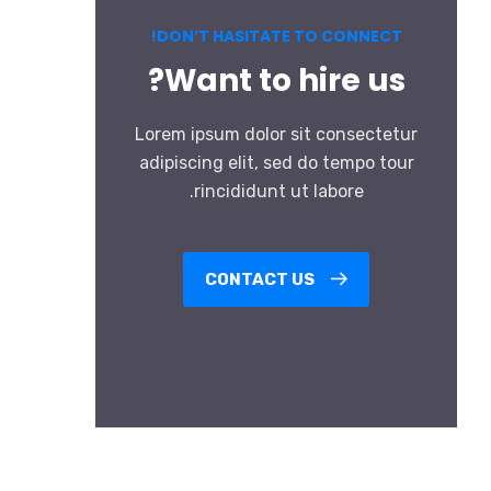
DON’T HASITATE TO CONNECT!
Want to hire us?
Lorem ipsum dolor sit consectetur
adipiscing elit, sed do tempo tour
rincididunt ut labore.
CONTACT US