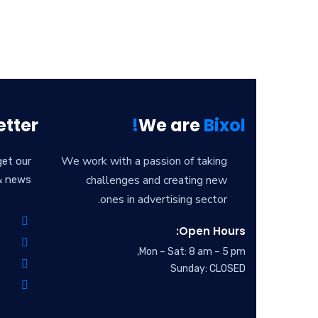
tter
We are
Bixol!
We work with a passion of taking
get our
challenges and creating new
& news
ones in advertising sector.
Open Hours:
Mon – Sat: 8 am – 5 pm,
Sunday: CLOSED